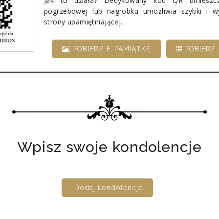
Jak to działa? Dedykowany kod QR umieszcz
pogrzebowej lub nagrobku umożliwia szybki i 
strony upamiętniającej.
POBIERZ E-PAMIĄTKĘ
POBIERZ 
Wpisz swoje kondolencje
Dodaj kondolencje