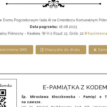
0 w Domu Pogrzebowym (sala A) na Cmentarzu Komunalnym Pó
Data pogrzebu:
16.08.2023
ny Północny - Kwatera: W-V-2 Rząd: 13, Grób: 22
Kazimierza
iadomienie SMS
Klepsydra do druku
✿ Zamó
E-PAMIĄTKA Z KODEM
Śp. Mirosława Kłoczkowska - Pamięć o T
na zawsze.