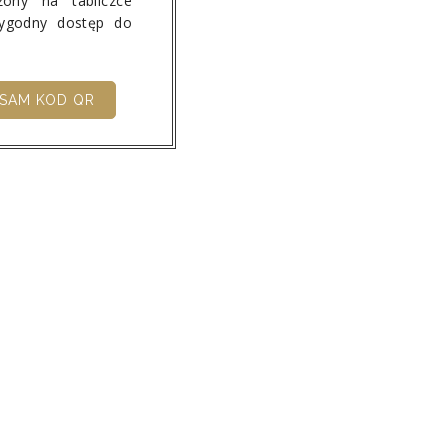
ony na tabliczce
wygodny dostęp do
SAM KOD QR