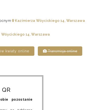
łnocnym
Kazimierza Wóycickiego 14, Warszawa
 Wóycickiego 14, Warszawa
w kwiaty online
Transmisja online
 QR
obie pozostanie