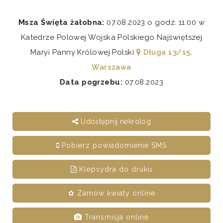
Msza Święta żałobna:
07.08.2023 o godz. 11:00 w
Katedrze Polowej Wojska Polskiego Najświętszej
Maryi Panny Królowej Polski
Długa 13/15,
Warszawa
Data pogrzebu:
07.08.2023
Udostępnij nekrolog
Pobierz powiadomienie SMS
Klepsydra do druku
✿ Zamów kwiaty online
Transmisja online