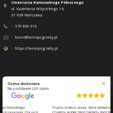
Cmentarza Komunalnego Północnego
ul. Kazimierza Wóycickiego 14,
01-938 Warszawa
570 800 910
biuro@heronpogrzeby.pl
https://heronpogrzeby.pl
Ocena doskonała
Na podstawie
120 opinii
2017 - 2026 © ZAKŁAD POGRZEBOWY HERON. WSZELKIE PRAWA
Trudno znaleźć słowa, które oddadzą wdzięczność, jaką
ZASTRZEŻONE. REALIZACJA:
BRAINBOX
|
TO ADMIN
czujemy wobec tego zakładu pogrzebowego. Pomogli nam