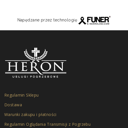
Napędzane przez technologię
Regulamin Sklepu
Dostawa
Warunki zakupu i płatności
Regulamin Oglądania Transmisji z Pogrzebu