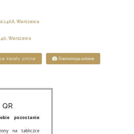
a 140A, Warszawa
140, Warszawa
w kwiaty online
Transmisja online
 QR
bie pozostanie
ony na tabliczce