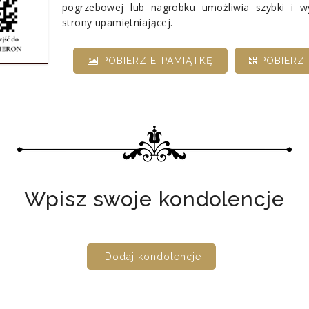
pogrzebowej lub nagrobku umożliwia szybki i 
strony upamiętniającej.
POBIERZ E-PAMIĄTKĘ
POBIERZ 
Wpisz swoje kondolencje
Dodaj kondolencje