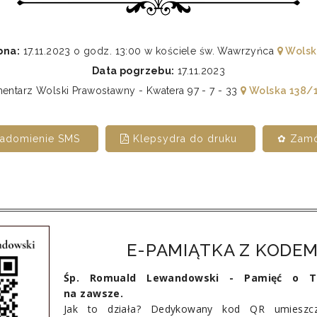
bna:
17.11.2023 o godz. 13:00 w kościele św. Wawrzyńca
Wolsk
Data pogrzebu:
17.11.2023
ntarz Wolski Prawosławny - Kwatera 97 - 7 - 33
Wolska 138/
iadomienie SMS
Klepsydra do druku
✿ Zamó
E-PAMIĄTKA Z KODEM
Śp. Romuald Lewandowski - Pamięć o To
na zawsze.
Jak to działa? Dedykowany kod QR umieszcz