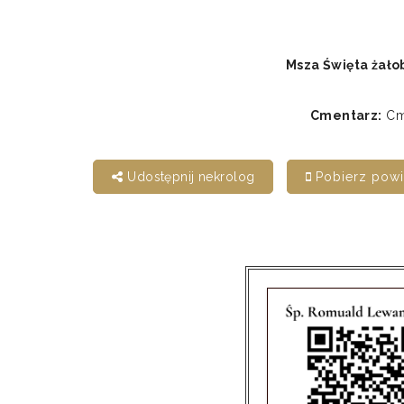
Msza Święta żało
Cmentarz:
Cme
Udostępnij nekrolog
Pobierz pow