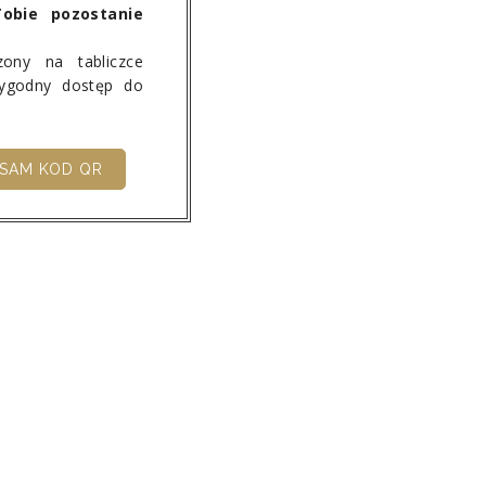
obie pozostanie
ony na tabliczce
wygodny dostęp do
SAM KOD QR