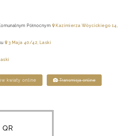
u Komunalnym Północnym
Kazimierza Wóycickiego 14,
yku
3 Maja 40/42, Laski
aski
w kwiaty online
Transmisja online
 QR