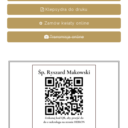
Klepsydra do druku
✿ Zamów kwiaty online
Transmisja online