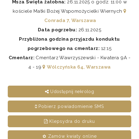
Msza Święta żałobna:
26.11.2025 o godz. 11:00 w
kościele Matki Bożej Wspomożycielki Wiernych
Conrada 7, Warszawa
Data pogrzebu:
26.11.2025
Przybliżona godzina przyjazdu konduktu
pogrzebowego na cmentarz:
12:15
Cmentarz:
Cmentarz Wawrzyszewski - Kwatera 9A -
4 - 19
Wólczyńska 64, Warszawa
Udostępnij nekrolog
Pobierz powiadomienie SMS
Klepsydra do druku
✿ Zamów kwiaty online