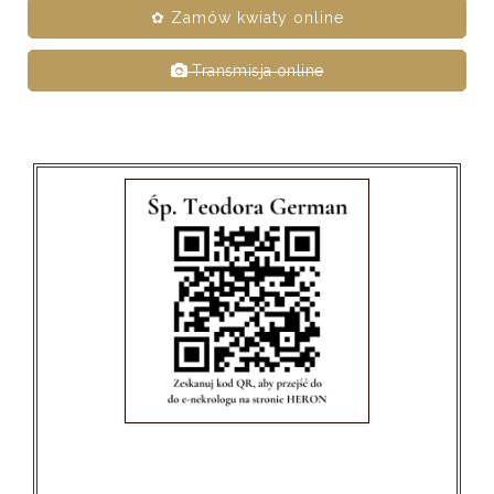
✿ Zamów kwiaty online
Transmisja online