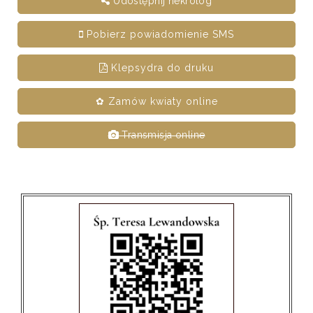
Udostępnij nekrolog
Pobierz powiadomienie SMS
Klepsydra do druku
✿ Zamów kwiaty online
Transmisja online