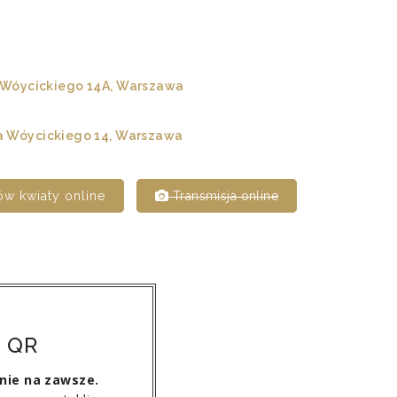
 Wóycickiego 14A, Warszawa
a Wóycickiego 14, Warszawa
w kwiaty online
Transmisja online
 QR
nie na zawsze.