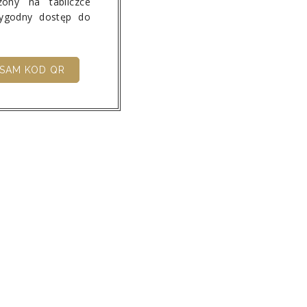
ony na tabliczce
wygodny dostęp do
SAM KOD QR