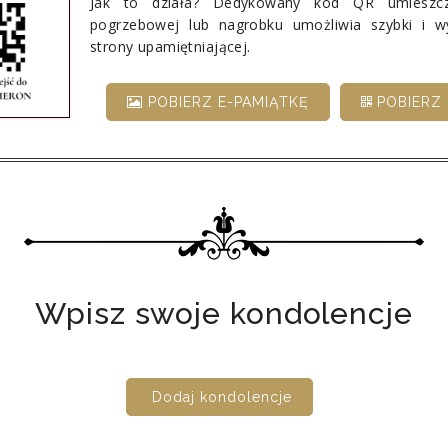
Jak to działa? Dedykowany kod QR umieszcz
pogrzebowej lub nagrobku umożliwia szybki i 
strony upamiętniającej.
POBIERZ E-PAMIĄTKĘ
POBIERZ 
Wpisz swoje kondolencje
Dodaj kondolencje