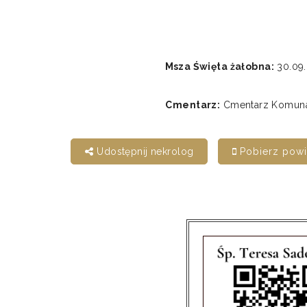
Msza Święta żałobna:
30.09.
Cmentarz:
Cmentarz Komunal
Udostępnij nekrolog
Pobierz pow