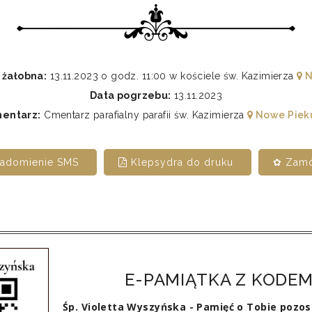
 żałobna:
13.11.2023 o godz. 11:00 w kościele św. Kazimierza
N
Data pogrzebu:
13.11.2023
entarz:
Cmentarz parafialny parafii św. Kazimierza
Nowe Piek
iadomienie SMS
Klepsydra do druku
✿ Zamó
E-PAMIĄTKA Z KODEM
Śp. Violetta Wyszyńska - Pamięć o Tobie pozo