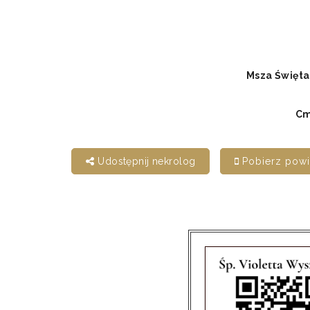
Msza Święta
Cm
Udostępnij nekrolog
Pobierz pow