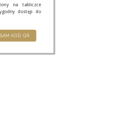
ony na tabliczce
wygodny dostęp do
SAM KOD QR