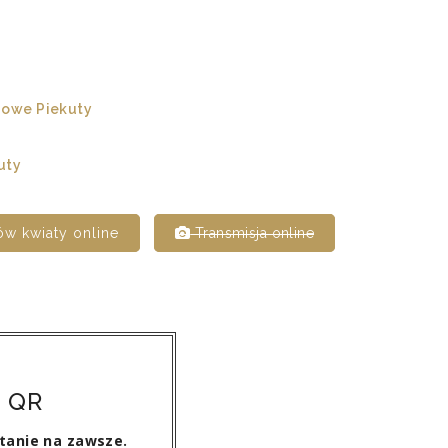
owe Piekuty
uty
w kwiaty online
Transmisja online
 QR
stanie na zawsze.