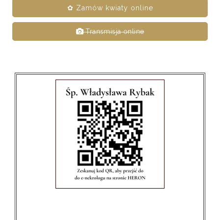
✿ Zamów kwiaty online
Transmisja online