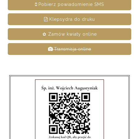
Pobierz powiadomienie SMS
Klepsydra do druku
✿ Zamów kwiaty online
Transmisja online