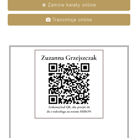
✿ Zamów kwiaty online
Transmisja online