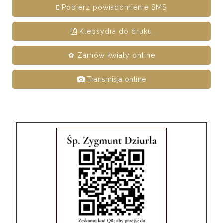
Pobierz powiadomienie SMS
Klepsydra do druku
✿ Zamów kwiaty online
Transmisja online