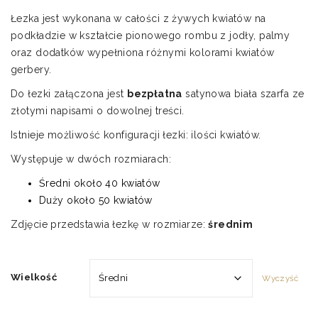
cen:
Łezka jest wykonana w całości z żywych kwiatów na
od
podkładzie w kształcie pionowego rombu z jodły, palmy
570,00 zł
oraz dodatków wypełniona różnymi kolorami kwiatów
do
gerbery.
650,00 zł
Do łezki załączona jest
bezpłatna
satynowa biała szarfa ze
złotymi napisami o dowolnej treści.
Istnieje możliwość konfiguracji łezki: ilości kwiatów.
Występuje w dwóch rozmiarach:
Średni około 40 kwiatów
Duży około 50 kwiatów
Zdjęcie przedstawia łezkę w rozmiarze:
średnim
Wielkość
Wyczyść