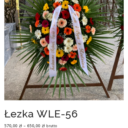
Łezka WLE-56
Zakres
570,00
zł
–
650,00
zł
brutto