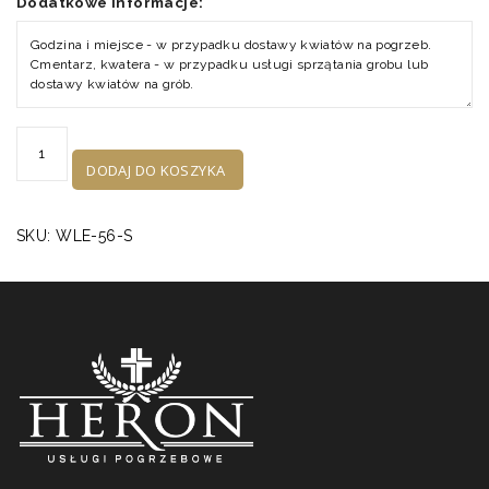
*
Dodatkowe informacje:
ilość
Łezka
DODAJ DO KOSZYKA
WLE-
56
SKU:
WLE-56-S