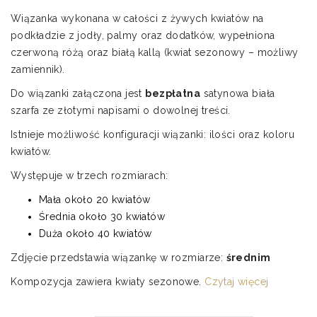
cen:
Wiązanka wykonana w całości z żywych kwiatów na
od
podkładzie z jodły, palmy oraz dodatków, wypełniona
300,00 zł
czerwoną różą oraz białą kallą (kwiat sezonowy – możliwy
do
zamiennik).
420,00 zł
Do wiązanki załączona jest
bezpłatna
satynowa biała
szarfa ze złotymi napisami o dowolnej treści.
Istnieje możliwość konfiguracji wiązanki: ilości oraz koloru
kwiatów.
Występuje w trzech rozmiarach:
Mała około 20 kwiatów
Średnia około 30 kwiatów
Duża około 40 kwiatów
Zdjęcie przedstawia wiązankę w rozmiarze:
średnim
Kompozycja zawiera kwiaty sezonowe.
Czytaj więcej