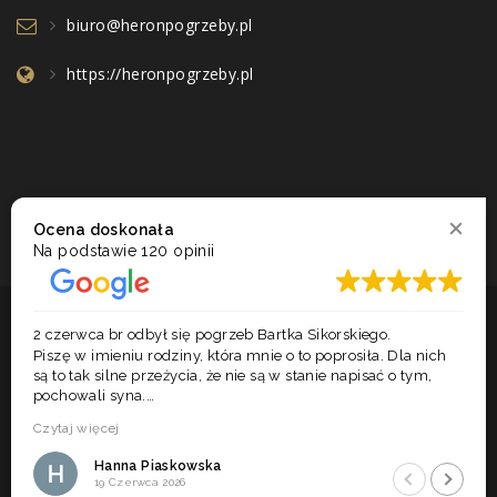
biuro@heronpogrzeby.pl
https://heronpogrzeby.pl
Ocena doskonała
Na podstawie
120 opinii
2017 - 2026 © ZAKŁAD POGRZEBOWY HERON. WSZELKIE PRAWA
2 czerwca br odbył się pogrzeb Bartka Sikorskiego.
ZASTRZEŻONE. REALIZACJA:
BRAINBOX
|
TO ADMIN
Piszę w imieniu rodziny, która mnie o to poprosiła. Dla nich
są to tak silne przeżycia, że nie są w stanie napisać o tym,
pochowali syna.
Uroczystości pogrzebowe były wspaniale zorganizowane:
Czytaj więcej
- pracownicy zakładu zawsze byli wcześniej na miejscu
(elegancko ubrani, w białych rękawiczkach);
Zaakceptuj cookies aby
Hanna Piaskowska
- nawet ich przejście w odpowiednim tempie i super
korzystać z czatu
19 Czerwca 2026