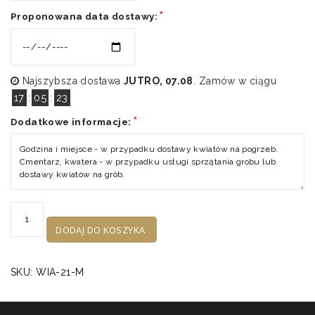
*
Proponowana data dostawy:
Najszybsza dostawa
JUTRO, 07.08
. Zamów w ciągu
17
:
05
:
23
*
Dodatkowe informacje:
ilość
Wiązanka
DODAJ DO KOSZYKA
WIA-
21
SKU:
WIA-21-M