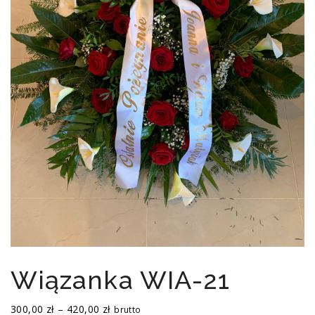
Wiązanka WIA-21
Zakres
300,00
zł
–
420,00
zł
brutto