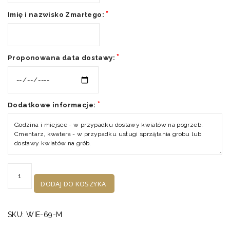
*
Imię i nazwisko Zmarłego:
*
Proponowana data dostawy:
*
Dodatkowe informacje:
ilość
Wieniec
DODAJ DO KOSZYKA
WIE-
69
SKU:
WIE-69-M