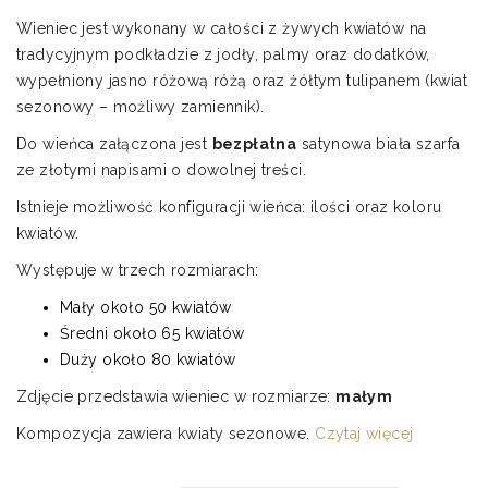
cen:
Wieniec jest wykonany w całości z żywych kwiatów na
od
tradycyjnym podkładzie z jodły, palmy oraz dodatków,
750,00 zł
wypełniony jasno różową różą oraz żółtym tulipanem (kwiat
do
sezonowy – możliwy zamiennik).
890,00 zł
Do wieńca załączona jest
bezpłatna
satynowa biała szarfa
ze złotymi napisami o dowolnej treści.
Istnieje możliwość konfiguracji wieńca: ilości oraz koloru
kwiatów.
Występuje w trzech rozmiarach:
Mały około 50 kwiatów
Średni około 65 kwiatów
Duży około 80 kwiatów
Zdjęcie przedstawia wieniec w rozmiarze:
małym
Kompozycja zawiera kwiaty sezonowe.
Czytaj więcej