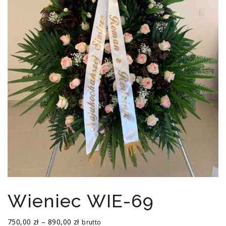
Wieniec WIE-69
Zakres
750,00
zł
–
890,00
zł
brutto