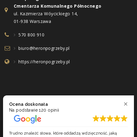
Cmentarza Komunalnego Północnego
ul. Kazimierza Wóycickiego 14,
01-938 Warszawa
570 800 910
biuro@heronpogrzeby.pl
https://heronpogrzeby.pl
Ocena doskonała
Na podstawie
120 opinii
2017 - 2026 © ZAKŁAD POGRZEBOWY HERON. WSZELKIE PRAWA
Trudno znaleźć słowa, które oddadzą wdzięczność, jaką