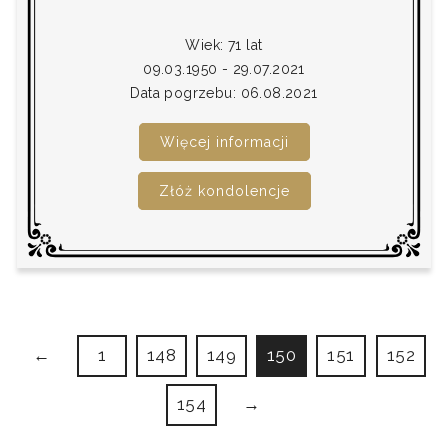
Wiek: 71 lat
09.03.1950 - 29.07.2021
Data pogrzebu: 06.08.2021
Więcej informacji
Złóż kondolencje
Stronicowanie
←
1
148
149
150
151
152
wpisów
154
→